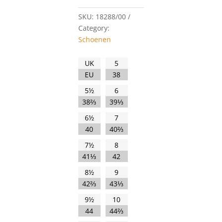
SKU:
18288/00
Category:
Schoenen
UK
5
EU
38
5½
6
38⅔
39⅓
6½
7
40
40⅔
7½
8
41⅓
42
8½
9
42⅔
43⅓
9½
10
44
44⅔