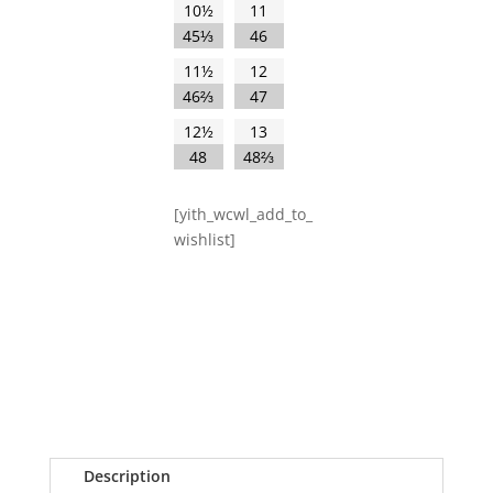
10½
11
45⅓
46
11½
12
46⅔
47
12½
13
48
48⅔
[yith_wcwl_add_to_
wishlist]
Description